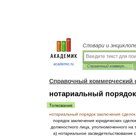
Словари и энциклоп
academic.ru
Справочный коммерческий словарь
Справочный коммерческий 
нотариальный порядок
Толкование
нотариальный
порядок
заключения
сделок
порядок
заключения
юридических
сдело
должностного
лица
,
уполномоченного
на
а
)
нотариальное
засвидетельствование