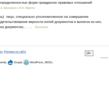
еопределенностью форм гражданско правовых отношений
А. Брокгауза и И.А. Ефрона
тарь) лицо, специально уполномоченное на совершение
детельствование верности копий документов и выписок из них,
и на документах,… …
Википедия
ка
,
Реклама на сайте
18+
omla,
Drupal,
WordPress, MODx.