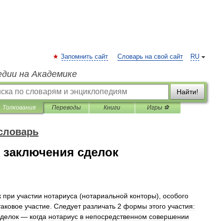
Запомнить сайт
Словарь на свой сайт
RU
едии на Академике
Найти!
Толкования
Переводы
Книги
Игры ⚽
словарь
 заключения сделок
к
при
участии
нотариуса
(
нотариальной
конторы
),
особого
таковое
участие
.
Следует
различать
2
формы
этого
участия:
сделок
—
когда
нотариус
в
непосредственном
совершении