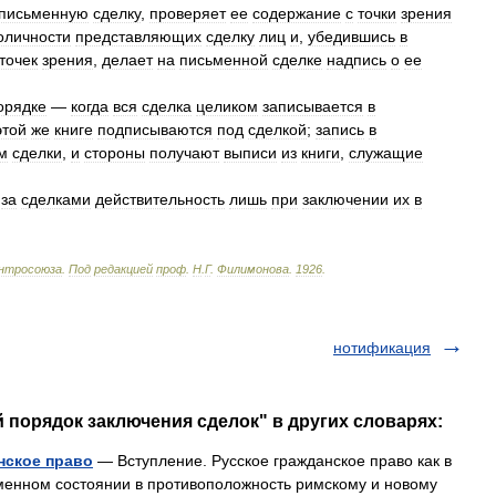
письменную
сделку
,
проверяет
ее
содержание
с
точки
зрения
оличности
представляющих
сделку
лиц
и
,
убедившись
в
точек
зрения
,
делает
на
письменной
сделке
надпись
о
ее
орядке
—
когда
вся
сделка
целиком
записывается
в
этой
же
книге
подписываются
под
сделкой
;
запись
в
м
сделки
,
и
стороны
получают
выписи
из
книги
,
служащие
за
сделками
действительность
лишь
при
заключении
их
в
нтросоюза
.
Под
редакцией
проф
.
Н
.
Г
.
Филимонова
.
1926
.
нотификация
 порядок заключения сделок" в других словарях:
нское право
— Вступление. Русское гражданское право как в
еменном состоянии в противоположность римскому и новому